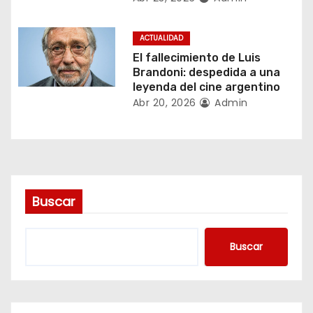
e
n
ACTUALIDAD
El fallecimiento de Luis
t
Brandoni: despedida a una
leyenda del cine argentino
r
Abr 20, 2026
Admin
a
d
a
Buscar
s
Buscar