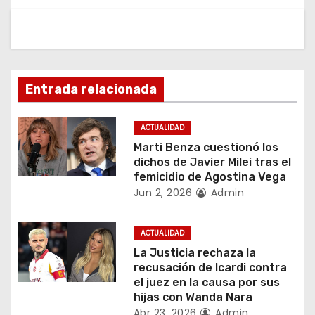
a
v
e
g
Entrada relacionada
a
ACTUALIDAD
c
Marti Benza cuestionó los
dichos de Javier Milei tras el
i
femicidio de Agostina Vega
Jun 2, 2026
Admin
ó
n
ACTUALIDAD
La Justicia rechaza la
d
recusación de Icardi contra
el juez en la causa por sus
e
hijas con Wanda Nara
Abr 23, 2026
Admin