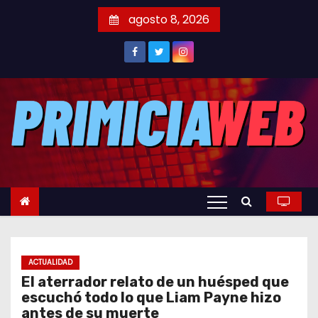
S
agosto 8, 2026
a
l
t
a
r
a
l
c
o
n
t
e
ACTUALIDAD
n
El aterrador relato de un huésped que
i
escuchó todo lo que Liam Payne hizo
d
antes de su muerte