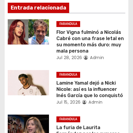
Entrada relacionada
a
c
FARANDULA
Flor Vigna fulminó a Nicolás
i
Cabré con una frase letal en
su momento más duro: muy
ó
mala persona
Jul 28, 2026
Admin
n
d
FARANDULA
Lamine Yamal dejó a Nicki
e
Nicole: así es la influencer
Inés García que lo conquistó
e
Jul 15, 2026
Admin
n
FARANDULA
t
La furia de Laurita