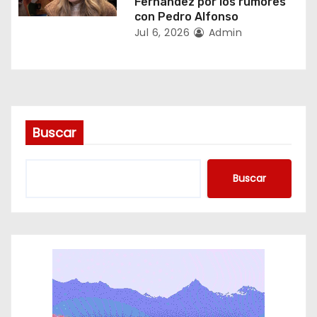
Fernández por los rumores
r
con Pedro Alfonso
Jul 6, 2026
Admin
a
d
a
s
Buscar
Buscar