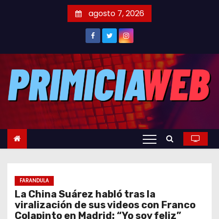
S
agosto 7, 2026
a
l
t
a
r
a
l
c
o
n
t
e
FARANDULA
n
La China Suárez habló tras la
i
viralización de sus videos con Franco
d
Colapinto en Madrid: “Yo soy feliz”