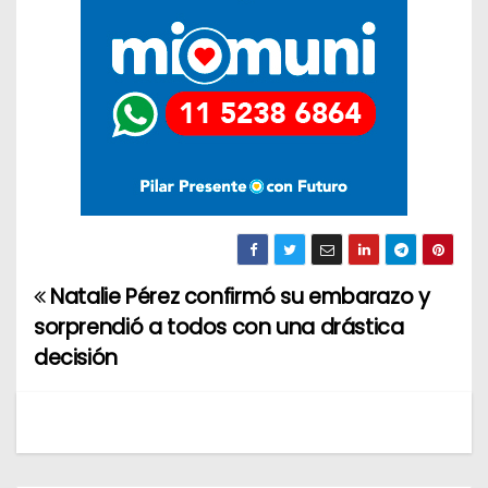
Natalie Pérez confirmó su embarazo y
N
sorprendió a todos con una drástica
a
decisión
v
e
g