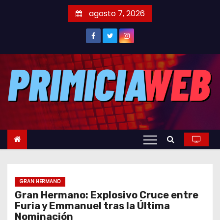
S
agosto 7, 2026
a
l
t
a
r
a
l
c
o
n
t
e
GRAN HERMANO
n
Gran Hermano: Explosivo Cruce entre
i
Furia y Emmanuel tras la Última
d
Nominación