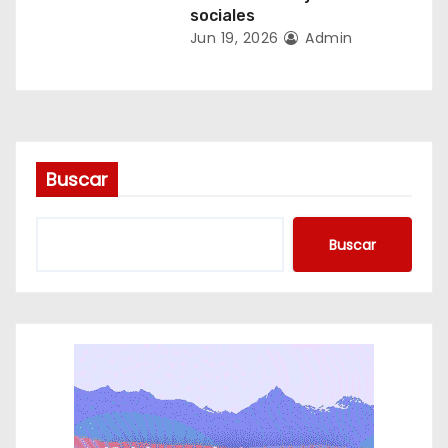
sociales
d
Jun 19, 2026
Admin
a
s
Buscar
Buscar