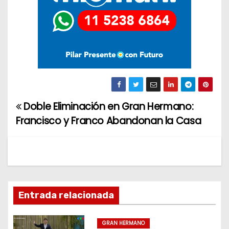
Doble Eliminación en Gran Hermano:
N
Francisco y Franco Abandonan la Casa
a
v
e
g
Entrada relacionada
a
GRAN HERMANO