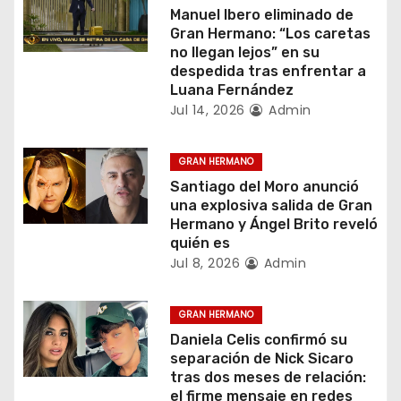
c
Manuel Ibero eliminado de
Gran Hermano: “Los caretas
i
no llegan lejos” en su
despedida tras enfrentar a
ó
Luana Fernández
Jul 14, 2026
Admin
n
d
GRAN HERMANO
Santiago del Moro anunció
e
una explosiva salida de Gran
Hermano y Ángel Brito reveló
e
quién es
Jul 8, 2026
Admin
n
t
GRAN HERMANO
Daniela Celis confirmó su
r
separación de Nick Sicaro
tras dos meses de relación:
a
el firme mensaje en redes