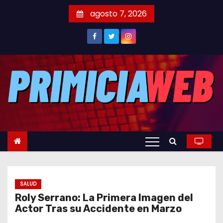
S
agosto 7, 2026
a
l
t
a
r
a
l
c
o
n
t
e
SALUD
n
Roly Serrano: La Primera Imagen del
i
Actor Tras su Accidente en Marzo
d