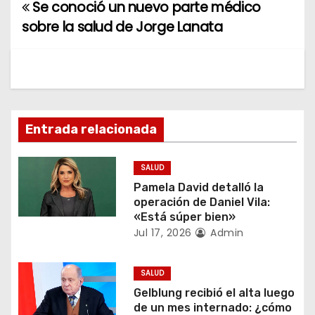
Se conoció un nuevo parte médico
N
sobre la salud de Jorge Lanata
a
v
e
g
Entrada relacionada
a
SALUD
c
Pamela David detalló la
operación de Daniel Vila:
i
«Está súper bien»
Jul 17, 2026
Admin
ó
n
SALUD
Gelblung recibió el alta luego
d
de un mes internado: ¿cómo