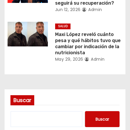
seguirá su recuperación?
e
Jun 12, 2026
Admin
e
SALUD
n
Maxi López reveló cuánto
pesa y qué hábitos tuvo que
t
cambiar por indicación de la
nutricionista
r
May 29, 2026
Admin
a
d
a
Buscar
s
Buscar