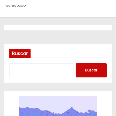
o
su estado
Buscar
Buscar