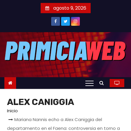
S
agosto 9, 2026
a
l
t
a
r
a
l
c
o
n
t
ALEX CANIGGIA
e
n
Inicio
i
Mariana Nannis echo a Alex Caniggia del
d
departamento en el Faena: controversia en torno a