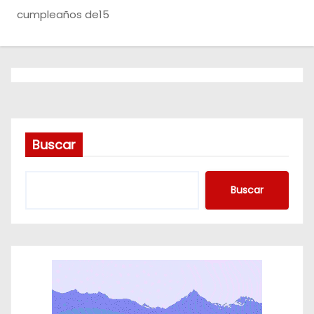
o
cumpleaños de15
Buscar
Buscar