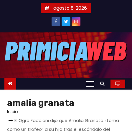
S
agosto 8, 2026
a
l
t
a
r
a
l
c
o
n
t
amalia granata
e
n
Inicio
i
El Ogro Fabbiani dijo que Amalia Granata «toma
d
como un trofeo” a su hija tras el escándalo del