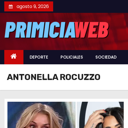
S
agosto 9, 2026
a
l
t
a
r
a
DEPORTE
POLICIALES
SOCIEDAD
l
c
ANTONELLA ROCUZZO
o
n
t
e
n
i
d