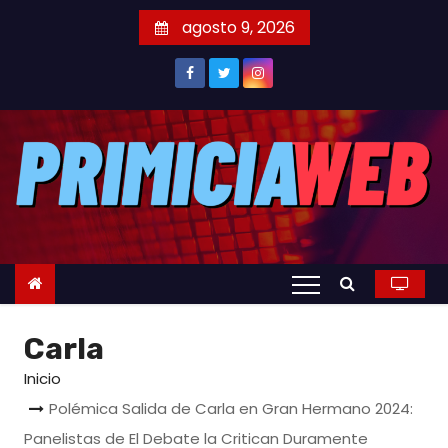
S
agosto 9, 2026
a
l
t
a
r
a
l
c
o
n
t
Carla
e
n
Inicio
i
Polémica Salida de Carla en Gran Hermano 2024:
d
Panelistas de El Debate la Critican Duramente