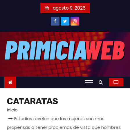
S
agosto 9, 2026
a
l
t
a
r
a
l
c
o
n
t
CATARATAS
e
n
Inicio
i
Estudios revelan que las mujeres son mas
d
propensas a tener problemas de vista que hombres