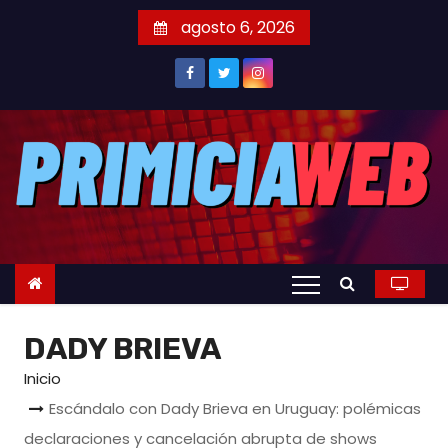
S
agosto 6, 2026
a
l
t
a
r
a
l
c
o
n
t
DADY BRIEVA
e
n
Inicio
i
Escándalo con Dady Brieva en Uruguay: polémicas
d
declaraciones y cancelación abrupta de shows