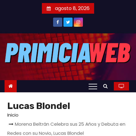
S
agosto 8, 2026
a
l
t
a
r
a
l
c
o
n
t
Lucas Blondel
e
n
Inicio
i
Morena Beltrán Celebra sus 25 Años y Debuta en
d
Redes con su Novio, Lucas Blondel