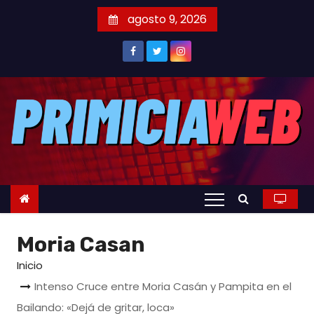
S
agosto 9, 2026
a
l
t
a
r
a
l
c
o
n
t
Moria Casan
e
n
Inicio
i
Intenso Cruce entre Moria Casán y Pampita en el
d
Bailando: «Dejá de gritar, loca»