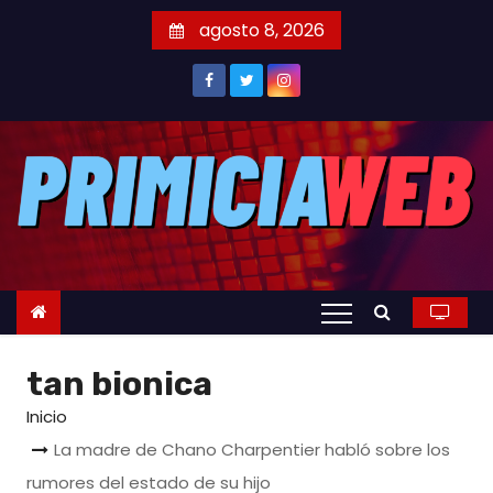
S
agosto 8, 2026
a
l
t
a
r
a
l
c
o
n
t
tan bionica
e
n
Inicio
i
La madre de Chano Charpentier habló sobre los
d
rumores del estado de su hijo