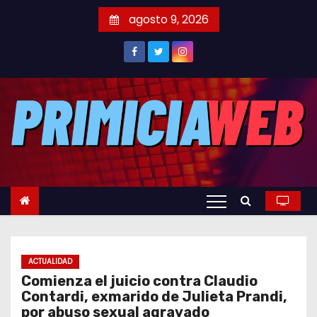
S
agosto 9, 2026
a
l
t
a
r
a
l
c
o
n
t
e
ACTUALIDAD
n
Comienza el juicio contra Claudio
i
Contardi, exmarido de Julieta Prandi,
d
por abuso sexual agravado