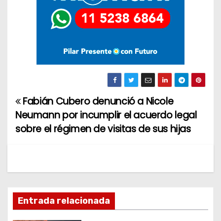
Fabián Cubero denunció a Nicole
N
Neumann por incumplir el acuerdo legal
a
sobre el régimen de visitas de sus hijas
v
e
g
Entrada relacionada
a