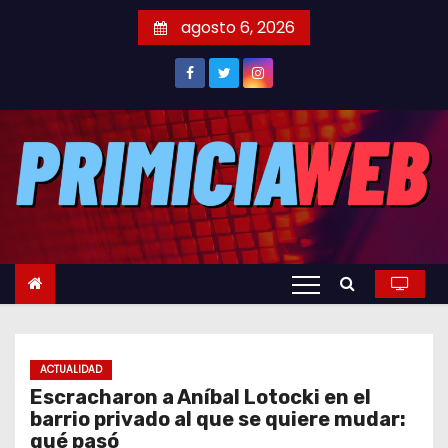
S
agosto 6, 2026
a
l
t
a
r
a
l
c
o
n
t
e
ACTUALIDAD
n
Escracharon a Aníbal Lotocki en el
i
barrio privado al que se quiere mudar:
d
qué pasó