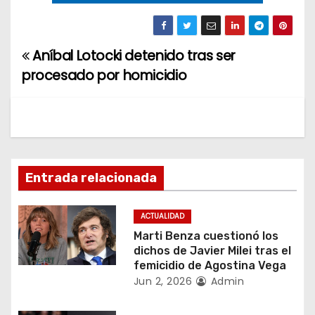
Aníbal Lotocki detenido tras ser
N
procesado por homicidio
a
v
e
g
Entrada relacionada
a
ACTUALIDAD
c
Marti Benza cuestionó los
dichos de Javier Milei tras el
i
femicidio de Agostina Vega
Jun 2, 2026
Admin
ó