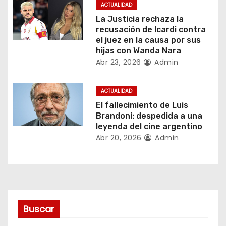
n
ACTUALIDAD
La Justicia rechaza la
d
recusación de Icardi contra
el juez en la causa por sus
e
hijas con Wanda Nara
Abr 23, 2026
Admin
e
n
ACTUALIDAD
El fallecimiento de Luis
t
Brandoni: despedida a una
leyenda del cine argentino
r
Abr 20, 2026
Admin
a
d
a
Buscar
s