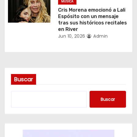
MUSICA
r
Cris Morena emocionó a Lali
Espósito con un mensaje
a
tras sus históricos recitales
en River
d
Jun 10, 2026
Admin
a
s
Buscar
Buscar