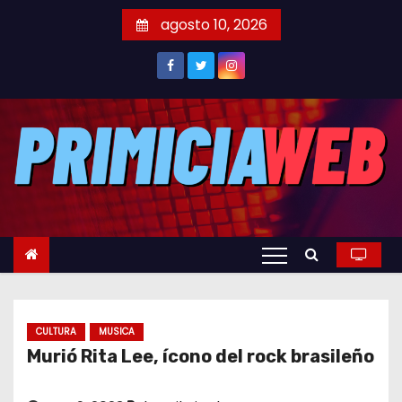
S
agosto 10, 2026
a
l
t
a
r
a
l
c
o
n
t
e
CULTURA
MUSICA
n
Murió Rita Lee, ícono del rock brasileño
i
d