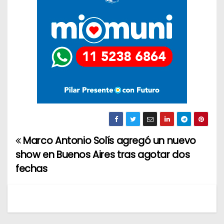
Marco Antonio Solís agregó un nuevo
N
show en Buenos Aires tras agotar dos
a
fechas
v
e