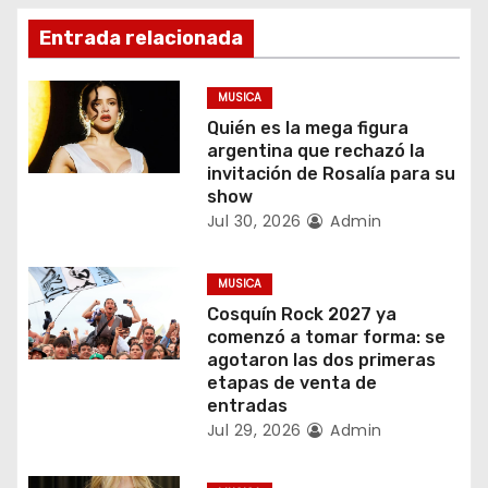
g
Entrada relacionada
a
c
MUSICA
Quién es la mega figura
i
argentina que rechazó la
invitación de Rosalía para su
ó
show
Jul 30, 2026
Admin
n
d
MUSICA
Cosquín Rock 2027 ya
e
comenzó a tomar forma: se
agotaron las dos primeras
e
etapas de venta de
entradas
n
Jul 29, 2026
Admin
t