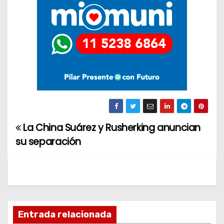
La China Suárez y Rusherking anuncian
N
su separación
a
v
e
g
Entrada relacionada