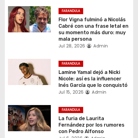
a
FARANDULA
c
Flor Vigna fulminó a Nicolás
Cabré con una frase letal en
i
su momento más duro: muy
mala persona
ó
Jul 28, 2026
Admin
n
FARANDULA
d
Lamine Yamal dejó a Nicki
Nicole: así es la influencer
e
Inés García que lo conquistó
Jul 15, 2026
Admin
e
n
FARANDULA
La furia de Laurita
t
Fernández por los rumores
con Pedro Alfonso
r