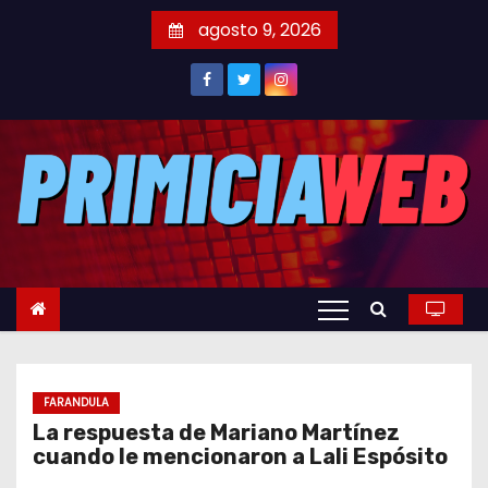
S
agosto 9, 2026
a
l
t
a
r
a
l
c
o
n
t
e
FARANDULA
n
La respuesta de Mariano Martínez
i
cuando le mencionaron a Lali Espósito
d