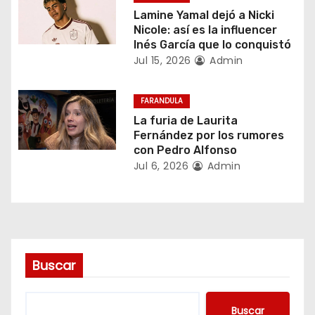
Lamine Yamal dejó a Nicki
e
Nicole: así es la influencer
Inés García que lo conquistó
e
Jul 15, 2026
Admin
n
FARANDULA
t
La furia de Laurita
Fernández por los rumores
r
con Pedro Alfonso
Jul 6, 2026
Admin
a
d
a
s
Buscar
Buscar