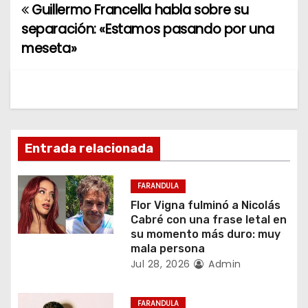
Guillermo Francella habla sobre su
N
separación: «Estamos pasando por una
a
meseta»
v
e
g
Entrada relacionada
a
c
FARANDULA
Flor Vigna fulminó a Nicolás
i
Cabré con una frase letal en
su momento más duro: muy
ó
mala persona
Jul 28, 2026
Admin
n
d
FARANDULA