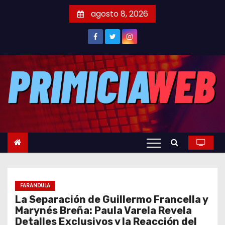
S
agosto 8, 2026
a
l
t
a
r
a
l
c
o
n
t
e
FARANDULA
n
La Separación de Guillermo Francella y
i
Marynés Breña: Paula Varela Revela
d
Detalles Exclusivos y la Reacción del