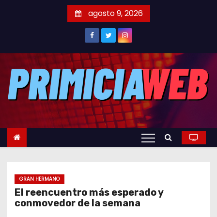
S
agosto 9, 2026
a
l
t
a
r
a
l
c
o
n
t
e
GRAN HERMANO
n
El reencuentro más esperado y
i
conmovedor de la semana
d