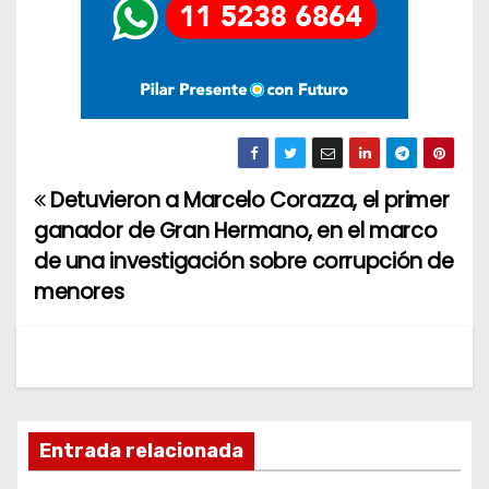
Detuvieron a Marcelo Corazza, el primer
N
ganador de Gran Hermano, en el marco
a
de una investigación sobre corrupción de
menores
v
e
g
a
Entrada relacionada
c