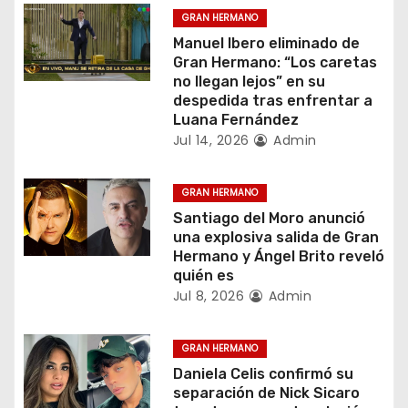
GRAN HERMANO
i
Manuel Ibero eliminado de
Gran Hermano: “Los caretas
ó
no llegan lejos” en su
despedida tras enfrentar a
n
Luana Fernández
d
Jul 14, 2026
Admin
e
GRAN HERMANO
e
Santiago del Moro anunció
una explosiva salida de Gran
n
Hermano y Ángel Brito reveló
quién es
t
Jul 8, 2026
Admin
r
GRAN HERMANO
a
Daniela Celis confirmó su
separación de Nick Sicaro