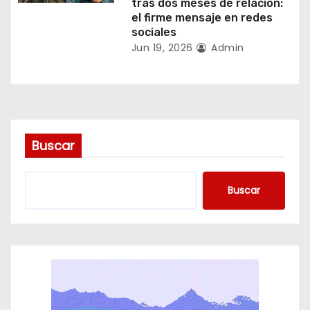
d
tras dos meses de relación:
el firme mensaje en redes
a
sociales
Jun 19, 2026
Admin
s
Buscar
Buscar