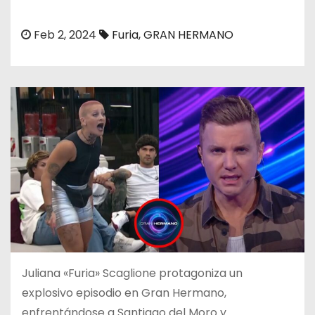
o
Feb 2, 2024
Furia
,
GRAN HERMANO
Juliana «Furia» Scaglione protagoniza un
explosivo episodio en Gran Hermano,
enfrentándose a Santiago del Moro y