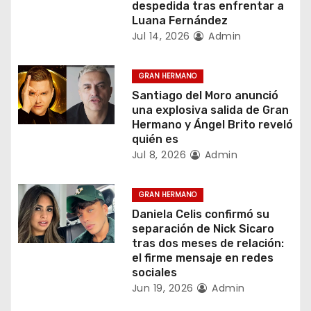
ó
despedida tras enfrentar a
Luana Fernández
n
Jul 14, 2026
Admin
d
GRAN HERMANO
e
Santiago del Moro anunció
una explosiva salida de Gran
e
Hermano y Ángel Brito reveló
quién es
n
Jul 8, 2026
Admin
t
GRAN HERMANO
r
Daniela Celis confirmó su
separación de Nick Sicaro
a
tras dos meses de relación:
el firme mensaje en redes
d
sociales
Jun 19, 2026
Admin
a