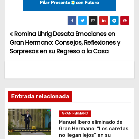
Romina Uhrig Desata Emociones en
N
Gran Hermano: Consejos, Reflexiones y
a
Sorpresas en su Regreso a la Casa
v
e
g
Entrada relacionada
a
c
GRAN HERMANO
Manuel Ibero eliminado de
i
Gran Hermano: “Los caretas
no llegan lejos” en su