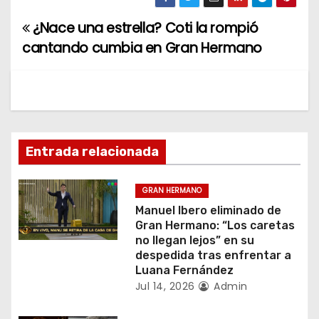
¿Nace una estrella? Coti la rompió
N
cantando cumbia en Gran Hermano
a
v
e
g
Entrada relacionada
a
GRAN HERMANO
c
Manuel Ibero eliminado de
Gran Hermano: “Los caretas
i
no llegan lejos” en su
despedida tras enfrentar a
ó
Luana Fernández
Jul 14, 2026
Admin
n