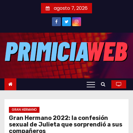
S
agosto 7, 2026
a
l
t
a
r
a
l
c
o
n
t
e
GRAN HERMANO
n
Gran Hermano 2022: la confesión
i
sexual de Julieta que sorprendió a sus
d
compañeros