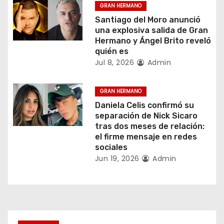
d
GRAN HERMANO
Santiago del Moro anunció
e
una explosiva salida de Gran
Hermano y Ángel Brito reveló
e
quién es
Jul 8, 2026
Admin
n
t
GRAN HERMANO
Daniela Celis confirmó su
r
separación de Nick Sicaro
tras dos meses de relación:
a
el firme mensaje en redes
sociales
d
Jun 19, 2026
Admin
a
s