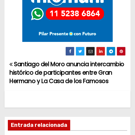
Santiago del Moro anuncia intercambio
N
histórico de participantes entre Gran
a
Hermano y La Casa de los Famosos
v
e
g
Entrada relacionada
a