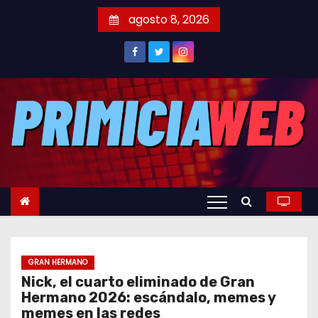
S
agosto 8, 2026
a
l
t
a
r
a
l
c
o
n
t
e
GRAN HERMANO
n
Nick, el cuarto eliminado de Gran
i
Hermano 2026: escándalo, memes y
d
memes en las redes