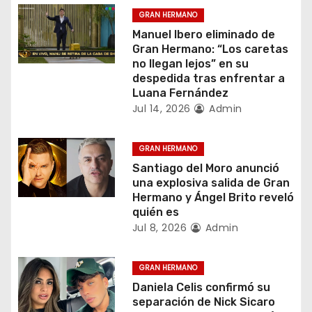
c
GRAN HERMANO
Manuel Ibero eliminado de
i
Gran Hermano: “Los caretas
no llegan lejos” en su
ó
despedida tras enfrentar a
Luana Fernández
n
Jul 14, 2026
Admin
d
GRAN HERMANO
e
Santiago del Moro anunció
una explosiva salida de Gran
e
Hermano y Ángel Brito reveló
quién es
n
Jul 8, 2026
Admin
t
GRAN HERMANO
r
Daniela Celis confirmó su
separación de Nick Sicaro
a