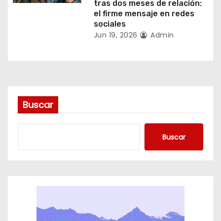
tras dos meses de relación:
el firme mensaje en redes
d
sociales
Jun 19, 2026
Admin
a
s
Buscar
Buscar