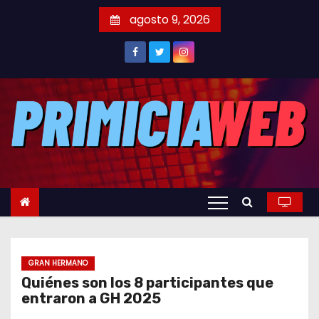
S
agosto 9, 2026
a
l
t
a
r
a
l
c
o
n
t
e
GRAN HERMANO
n
Quiénes son los 8 participantes que
i
entraron a GH 2025
d