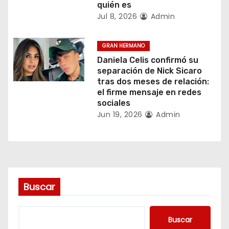
quién es
n
Jul 8, 2026
Admin
t
GRAN HERMANO
r
Daniela Celis confirmó su
separación de Nick Sicaro
a
tras dos meses de relación:
el firme mensaje en redes
d
sociales
Jun 19, 2026
Admin
a
s
Buscar
Buscar