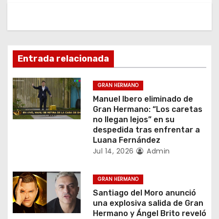
v
e
g
Entrada relacionada
a
c
GRAN HERMANO
Manuel Ibero eliminado de
i
Gran Hermano: “Los caretas
no llegan lejos” en su
ó
despedida tras enfrentar a
Luana Fernández
n
Jul 14, 2026
Admin
d
GRAN HERMANO
e
Santiago del Moro anunció
una explosiva salida de Gran
e
Hermano y Ángel Brito reveló