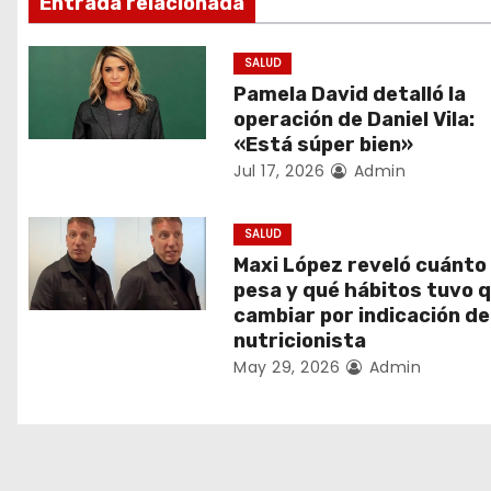
Entrada relacionada
g
SALUD
a
Pamela David detalló la
c
operación de Daniel Vila:
«Está súper bien»
i
Jul 17, 2026
Admin
ó
SALUD
n
Maxi López reveló cuánto
pesa y qué hábitos tuvo 
d
cambiar por indicación de
nutricionista
e
May 29, 2026
Admin
e
n