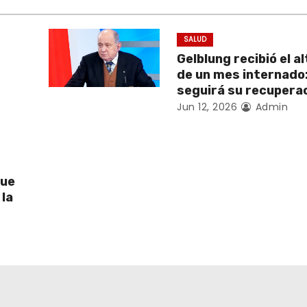
SALUD
Gelblung recibió el a
de un mes internado
seguirá su recupera
Jun 12, 2026
Admin
que
 la