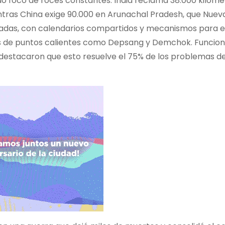
o foco de roces constantes. India reclama 38.000 kilóme
ntras China exige 90.000 en Arunachal Pradesh, que Nueva
inadas, con calendarios compartidos y mecanismos para e
pas de puntos calientes como Depsang y Demchok. Funcion
i, destacaron que esto resuelve el 75% de los problemas d