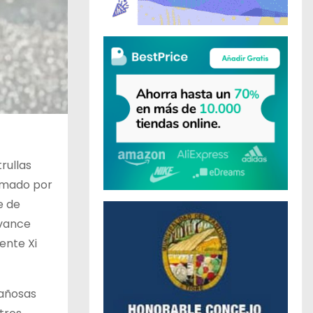
rullas
irmado por
e de
avance
ente Xi
tañosas