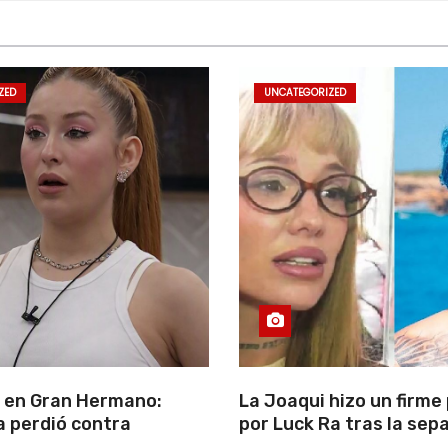
ZED
UNCATEGORIZED
 en Gran Hermano:
La Joaqui hizo un firme
 perdió contra
por Luck Ra tras la sep
e negó a irse y desafió