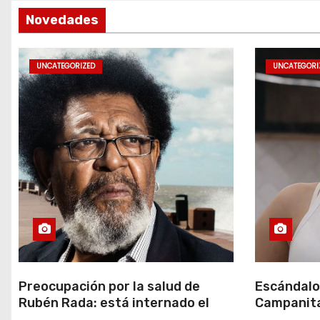
t
Novedades
r
a
UNCATEGORIZED
UNCATEGORI
d
a
s
Preocupación por la salud de
Escándalo
Rubén Rada: está internado el
Campanita
músico uruguayo
Solange, s