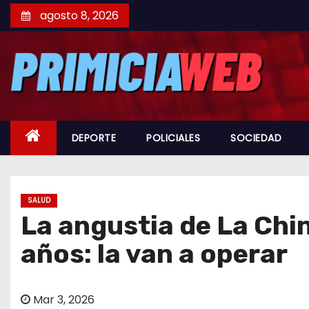
S
agosto 8, 2026
a
l
t
a
r
a
DEPORTE
POLICIALES
SOCIEDAD
l
c
o
n
SALUD
La angustia de La Chin
t
e
años: la van a operar
n
i
d
Mar 3, 2026