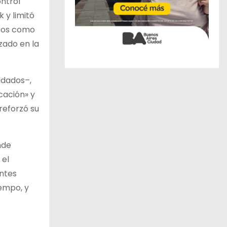
ontrol
 y limitó
tros como
zado en la
ldados–,
cación» y
reforzó su
nde
 el
ntes
iempo, y