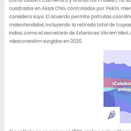
como Ladakh, Cachemira y Arunachal Pradesh, ha sid
cuadrados en Aksai Chin, controlados por Pekín, mie
considera suya. El acuerdo permite patrullas coord
malentendidos, incluyendo la retirada total de tro
indios, como el secretario de Exteriores Vikram Misr
«desconexión» surgidos en 2020.