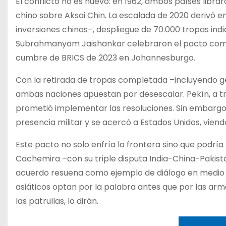
El conflicto no es nuevo: en 1962, ambos países libra
chino sobre Aksai Chin. La escalada de 2020 derivó 
inversiones chinas–, despliegue de 70.000 tropas indi
Subrahmanyam Jaishankar celebraron el pacto como 
cumbre de BRICS de 2023 en Johannesburgo.
Con la retirada de tropas completada –incluyendo g
ambas naciones apuestan por desescalar. Pekín, a tr
prometió implementar las resoluciones. Sin embargo, p
presencia militar y se acercó a Estados Unidos, vie
Este pacto no solo enfría la frontera sino que podrí
Cachemira –con su triple disputa India-China-Pakistán
acuerdo resuena como ejemplo de diálogo en medio d
asiáticos optan por la palabra antes que por las arm
las patrullas, lo dirán.