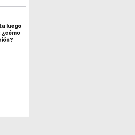
lta luego
: ¿cómo
ción?