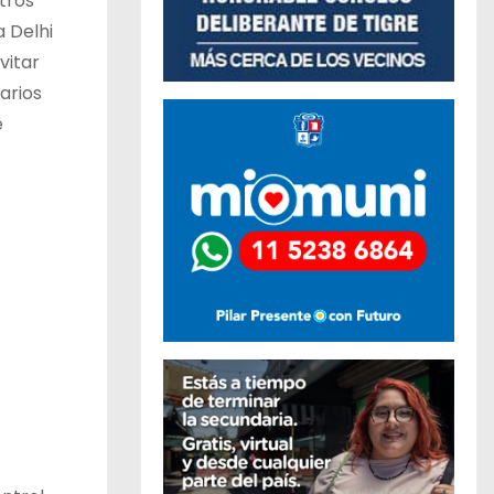
tros
 Delhi
vitar
arios
e