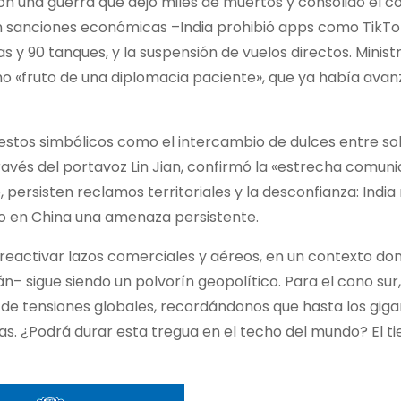
ron una guerra que dejó miles de muertos y consolidó el c
en sanciones económicas –India prohibió apps como TikTok
as y 90 tanques, y la suspensión de vuelos directos. Minis
«fruto de una diplomacia paciente», que ya había avan
estos simbólicos como el intercambio de dulces entre so
avés del portavoz Lin Jian, confirmó la «estrecha comuni
ersisten reclamos territoriales y la desconfianza: India 
ndo en China una amenaza persistente.
a reactivar lazos comerciales y aéreos, en un contexto do
– sigue siendo un polvorín geopolítico. Para el cono sur,
e tensiones globales, recordándonos que hasta los giga
as. ¿Podrá durar esta tregua en el techo del mundo? El t