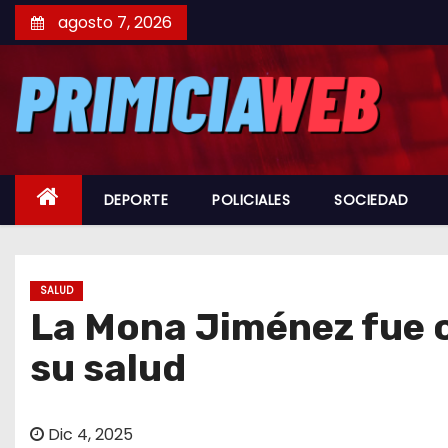
S
agosto 7, 2026
a
l
t
a
r
a
DEPORTE
POLICIALES
SOCIEDAD
l
c
o
n
SALUD
La Mona Jiménez fue o
t
e
su salud
n
i
d
Dic 4, 2025