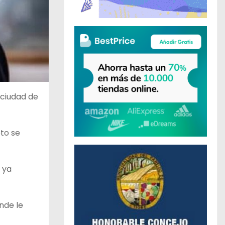
 ciudad de
eto se
 ya
nde le