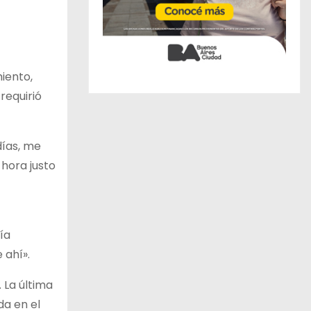
iento,
requirió
días, me
 hora justo
ía
 ahí».
 La última
a en el