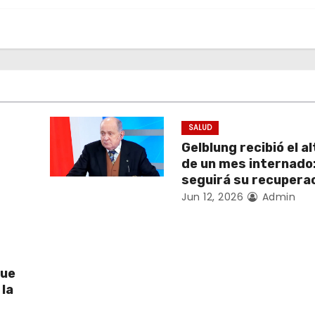
SALUD
Gelblung recibió el a
de un mes internado
seguirá su recupera
Jun 12, 2026
Admin
que
 la