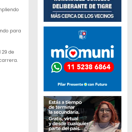
mpliendo
ando para
l 29 de
carrera.