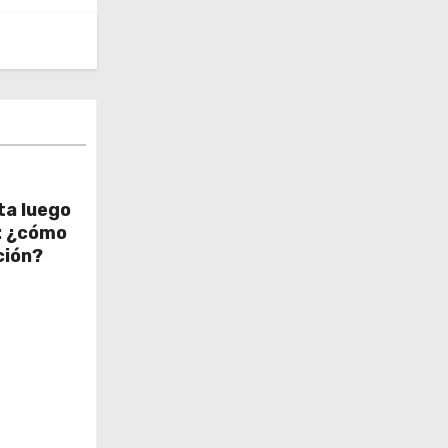
lta luego
: ¿cómo
ción?