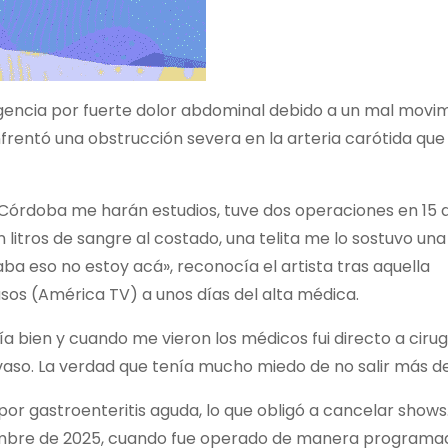
gencia por fuerte dolor abdominal debido a un mal movim
rentó una obstrucción severa en la arteria carótida que 
 Córdoba me harán estudios, tuve dos operaciones en 15 
litros de sangre al costado, una telita me lo sostuvo una
taba eso no estoy acá», reconocía el artista tras aquella
usos (América TV) a unos días del alta médica.
a bien y cuando me vieron los médicos fui directo a cirug
vaso. La verdad que tenía mucho miedo de no salir más de
por gastroenteritis aguda, lo que obligó a cancelar shows.
iembre de 2025, cuando fue operado de manera programad