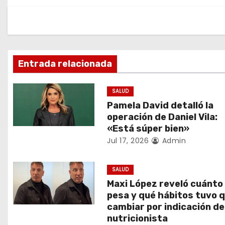
a
v
e
g
Entrada relacionada
a
SALUD
c
Pamela David detalló la
operación de Daniel Vila:
i
«Está súper bien»
Jul 17, 2026
Admin
ó
n
SALUD
Maxi López reveló cuánto
d
pesa y qué hábitos tuvo 
cambiar por indicación de
e
nutricionista