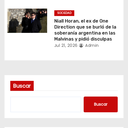
e
SOCIEDAD
n
Niall Horan, el ex de One
Direction que se burló de la
t
soberanía argentina en las
Malvinas y pidió disculpas
r
Jul 21, 2026
Admin
a
d
a
Buscar
s
Buscar