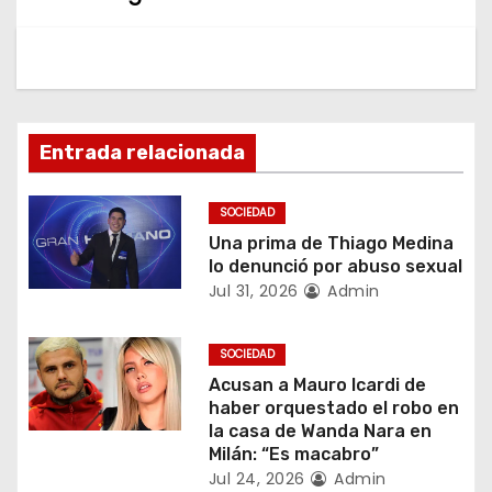
a
v
e
g
Entrada relacionada
a
SOCIEDAD
c
Una prima de Thiago Medina
lo denunció por abuso sexual
i
Jul 31, 2026
Admin
ó
SOCIEDAD
n
Acusan a Mauro Icardi de
haber orquestado el robo en
d
la casa de Wanda Nara en
Milán: “Es macabro”
e
Jul 24, 2026
Admin