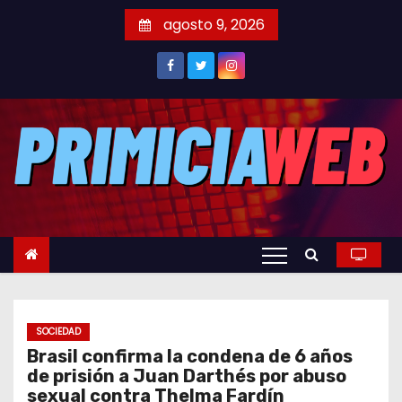
S
agosto 9, 2026
a
l
t
a
r
a
l
c
o
n
t
e
SOCIEDAD
n
Brasil confirma la condena de 6 años
i
de prisión a Juan Darthés por abuso
d
sexual contra Thelma Fardín