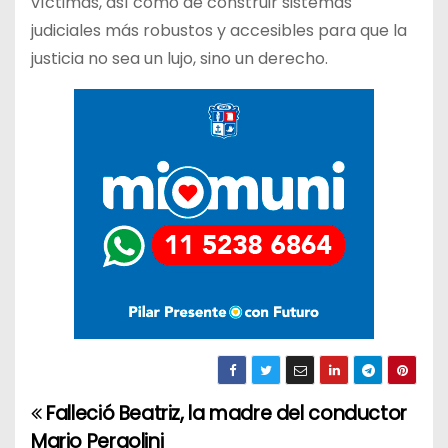
víctimas, así como de construir sistemas
judiciales más robustos y accesibles para que la
justicia no sea un lujo, sino un derecho.
Falleció Beatriz, la madre del conductor
N
Mario Pergolini