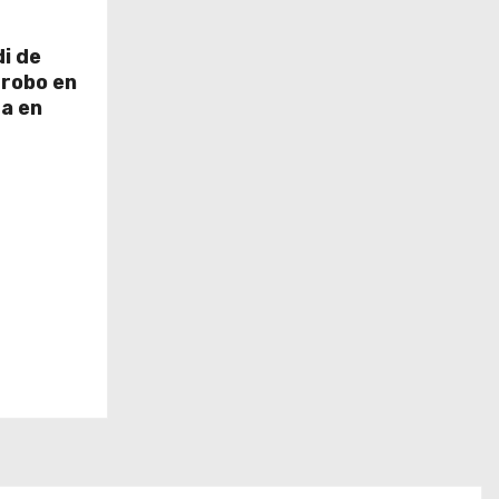
i de
 robo en
ra en