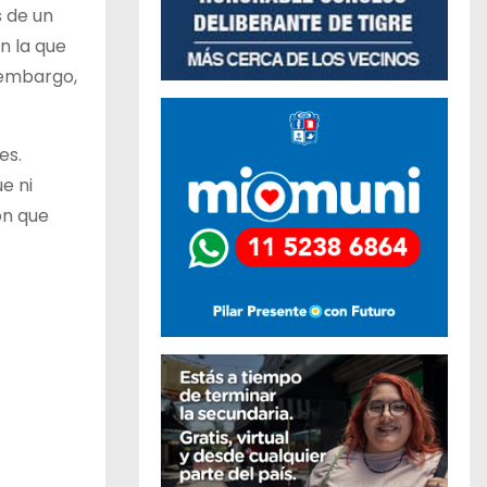
s de un
n la que
n embargo,
es.
e ni
ón que