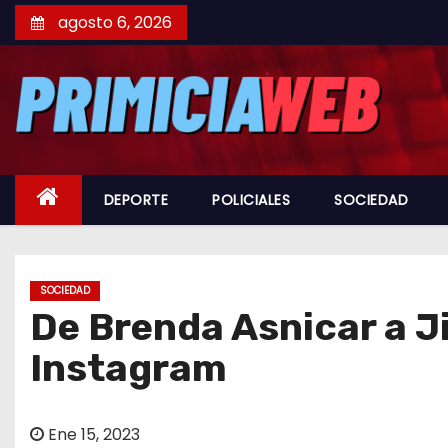
S
agosto 6, 2026
a
l
t
a
r
a
DEPORTE
POLICIALES
SOCIEDAD
l
c
o
n
SOCIEDAD
De Brenda Asnicar a J
t
e
Instagram
n
i
d
Ene 15, 2023