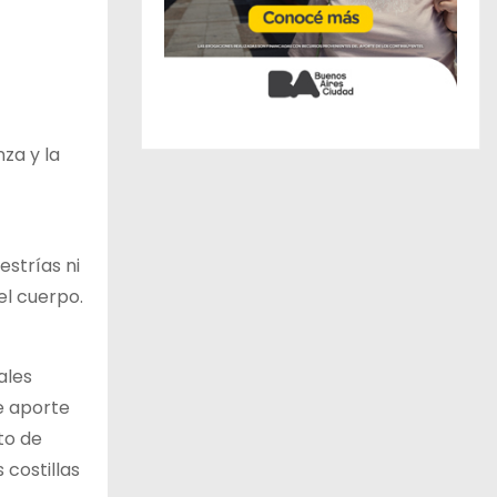
nza y la
estrías ni
el cuerpo.
ales
e aporte
to de
costillas