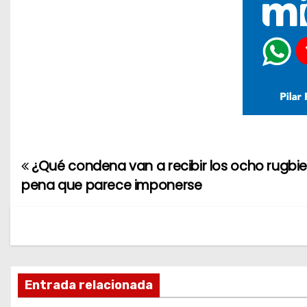
¿Qué condena van a recibir los ocho rugbier
N
pena que parece imponerse
a
v
e
g
Entrada relacionada