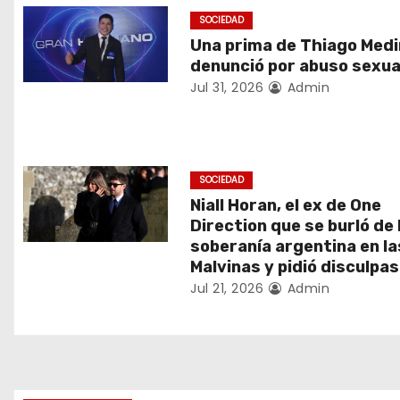
a
SOCIEDAD
c
Una prima de Thiago Medi
denunció por abuso sexua
i
Jul 31, 2026
Admin
ó
n
SOCIEDAD
d
Niall Horan, el ex de One
Direction que se burló de 
e
soberanía argentina en la
e
Malvinas y pidió disculpas
Jul 21, 2026
Admin
n
t
r