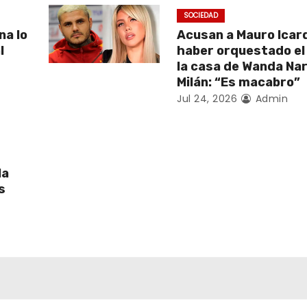
SOCIEDAD
na lo
Acusan a Mauro Icard
l
haber orquestado el
la casa de Wanda Na
Milán: “Es macabro”
Jul 24, 2026
Admin
la
s