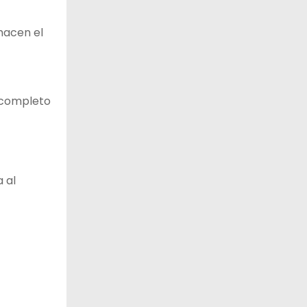
hacen el
r completo
 al