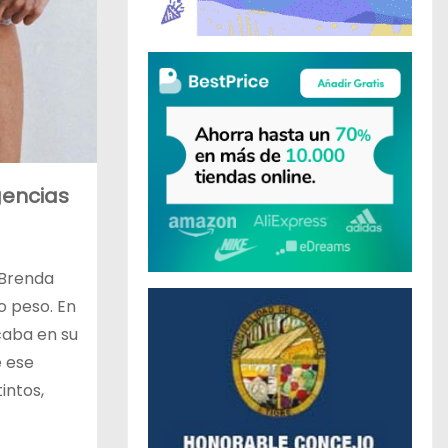
gencias
 Brenda
o peso. En
caba en su
e ese
intos,