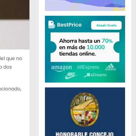
del que no
o dos
ncionado,