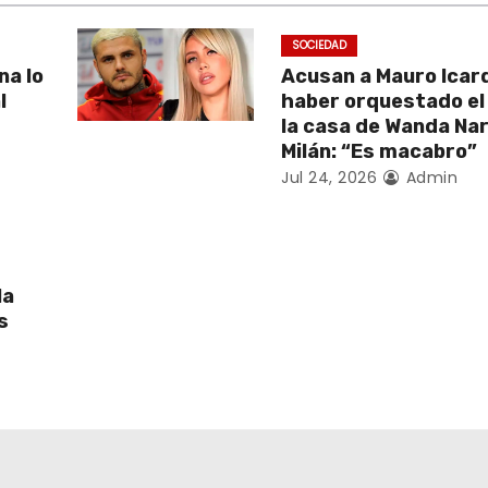
SOCIEDAD
na lo
Acusan a Mauro Icard
l
haber orquestado el
la casa de Wanda Na
Milán: “Es macabro”
Jul 24, 2026
Admin
la
s