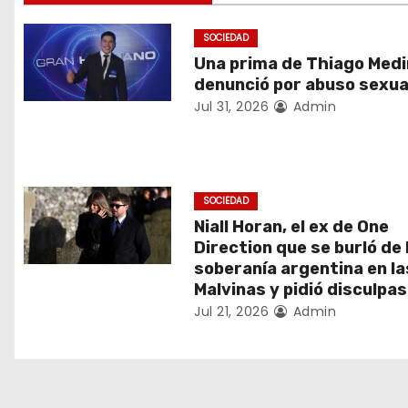
g
SOCIEDAD
a
Una prima de Thiago Medi
c
denunció por abuso sexua
Jul 31, 2026
Admin
i
ó
n
SOCIEDAD
Niall Horan, el ex de One
d
Direction que se burló de 
soberanía argentina en la
e
Malvinas y pidió disculpas
Jul 21, 2026
Admin
e
n
t