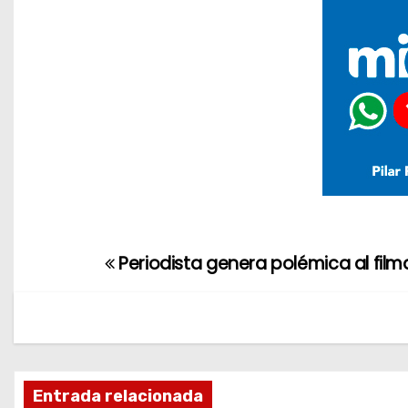
Periodista genera polémica al fil
N
a
v
e
Entrada relacionada