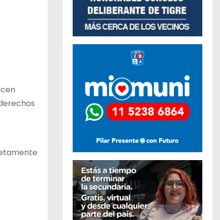
licen
 derechos
pletamente