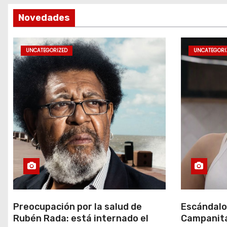
r
Novedades
a
UNCATEGORIZED
UNCATEGORI
d
a
s
Preocupación por la salud de
Escándalo
Rubén Rada: está internado el
Campanita