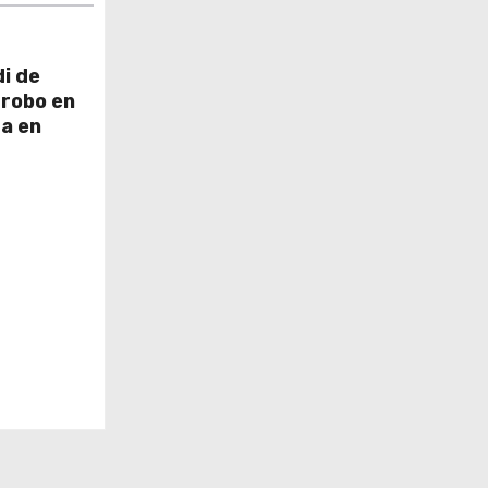
i de
 robo en
ra en