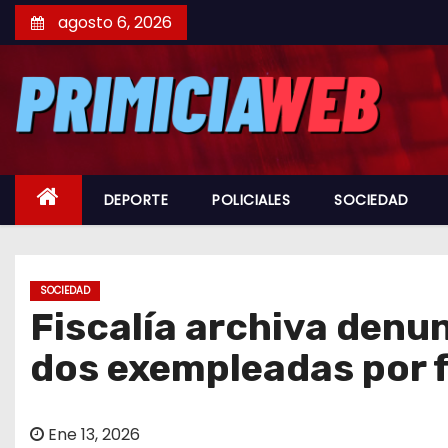
S
agosto 6, 2026
a
l
t
a
r
a
DEPORTE
POLICIALES
SOCIEDAD
l
c
o
n
SOCIEDAD
Fiscalía archiva denun
t
e
dos exempleadas por f
n
i
d
Ene 13, 2026