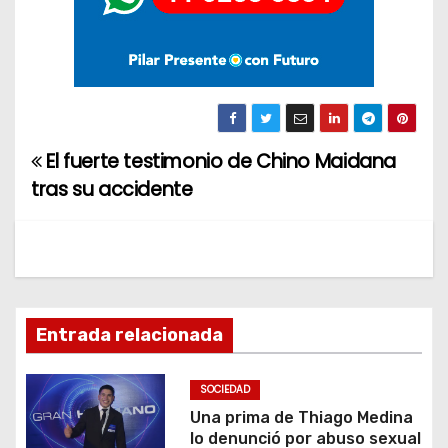
El fuerte testimonio de Chino Maidana
N
tras su accidente
a
v
e
g
Entrada relacionada
a
SOCIEDAD
c
Una prima de Thiago Medina
lo denunció por abuso sexual