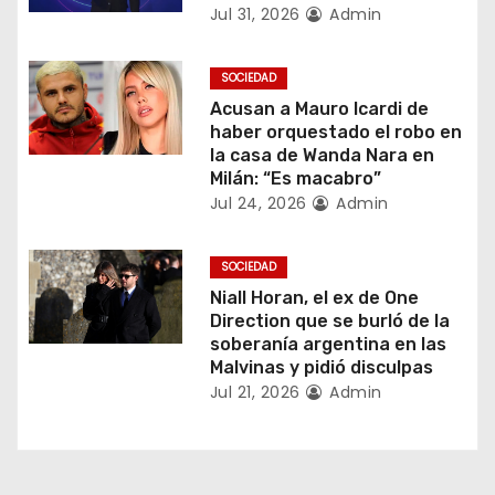
i
Jul 31, 2026
Admin
ó
SOCIEDAD
n
Acusan a Mauro Icardi de
haber orquestado el robo en
d
la casa de Wanda Nara en
Milán: “Es macabro”
e
Jul 24, 2026
Admin
e
SOCIEDAD
n
Niall Horan, el ex de One
Direction que se burló de la
t
soberanía argentina en las
Malvinas y pidió disculpas
r
Jul 21, 2026
Admin
a
d