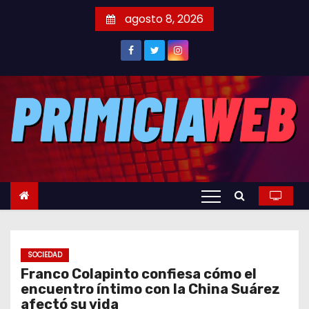
S
agosto 8, 2026
a
l
t
a
r
a
l
c
o
n
t
e
SOCIEDAD
n
Franco Colapinto confiesa cómo el
i
encuentro íntimo con la China Suárez
d
afectó su vida