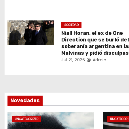
ó
n
SOCIEDAD
d
Niall Horan, el ex de One
Direction que se burló de 
e
soberanía argentina en la
e
Malvinas y pidió disculpas
Jul 21, 2026
Admin
n
t
r
Novedades
a
d
UNCATEGORIZED
UNCATEGORI
a