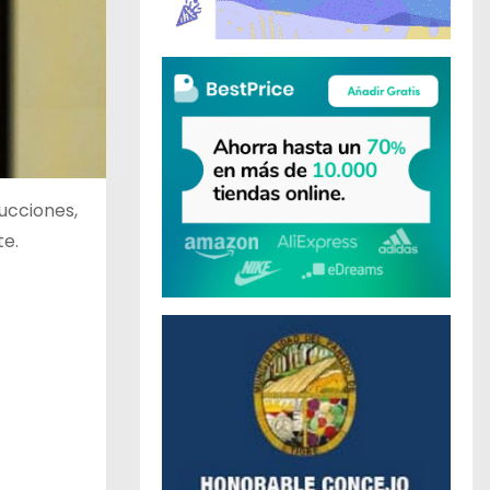
rucciones,
te.