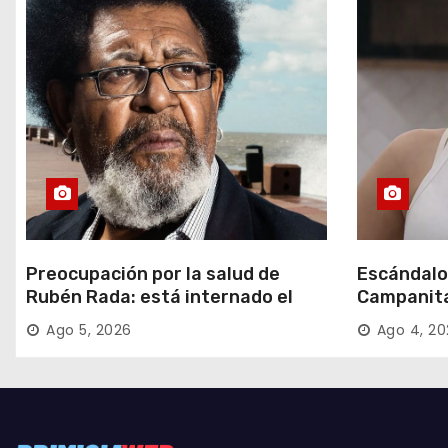
s
Preocupación por la salud de
Escándalo
Rubén Rada: está internado el
Campanita
músico uruguayo
Solange, s
Ago 5, 2026
Ago 4, 2
al Big