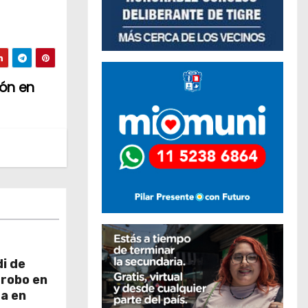
ión en
i de
 robo en
ra en