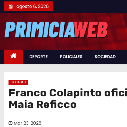
S
agosto 6, 2026
a
l
t
a
r
a
DEPORTE
POLICIALES
SOCIEDAD
l
c
o
n
SOCIEDAD
Franco Colapinto ofici
t
e
Maia Reficco
n
i
d
Mar 23, 2026