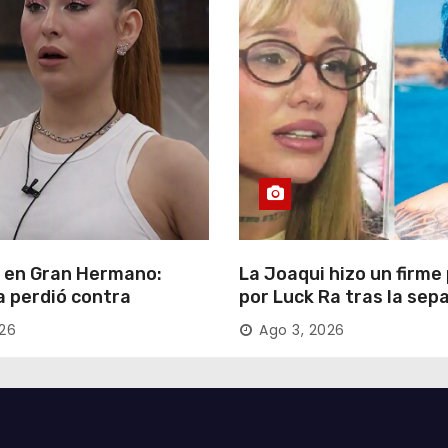
 en Gran Hermano:
La Joaqui hizo un firme
 perdió contra
por Luck Ra tras la sep
e negó a irse y desafió
026
Ago 3, 2026