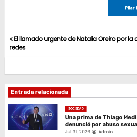
El llamado urgente de Natalia Oreiro por l
N
redes
a
v
e
g
Entrada relacionada
a
SOCIEDAD
c
Una prima de Thiago Medi
denunció por abuso sexua
i
Jul 31, 2026
Admin