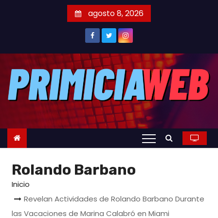
S
agosto 8, 2026
a
l
t
a
r
a
l
c
o
n
t
Rolando Barbano
e
n
Inicio
i
Revelan Actividades de Rolando Barbano Durante
d
las Vacaciones de Marina Calabró en Miami