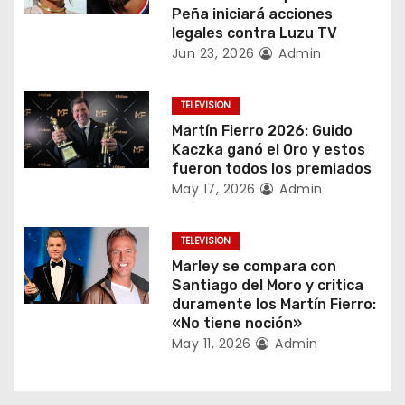
Peña iniciará acciones
ó
legales contra Luzu TV
Jun 23, 2026
Admin
n
d
TELEVISION
Martín Fierro 2026: Guido
e
Kaczka ganó el Oro y estos
fueron todos los premiados
e
May 17, 2026
Admin
n
TELEVISION
t
Marley se compara con
Santiago del Moro y critica
r
duramente los Martín Fierro:
«No tiene noción»
a
May 11, 2026
Admin
d