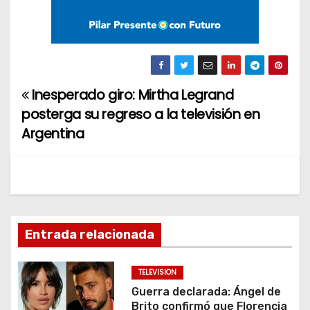
Inesperado giro: Mirtha Legrand
N
posterga su regreso a la televisión en
a
Argentina
v
e
g
Entrada relacionada
a
c
TELEVISION
Guerra declarada: Ángel de
i
Brito confirmó que Florencia