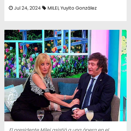
o
Jul 24, 2024
MILEI
,
Yuyito González
El presidente Milei asistió a una ópera en el