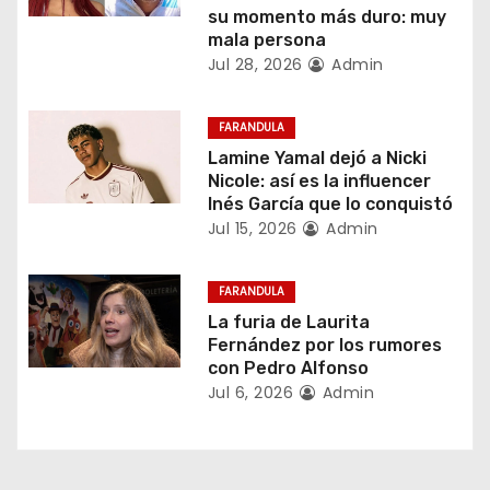
su momento más duro: muy
ó
mala persona
Jul 28, 2026
Admin
n
d
FARANDULA
Lamine Yamal dejó a Nicki
e
Nicole: así es la influencer
Inés García que lo conquistó
e
Jul 15, 2026
Admin
n
FARANDULA
t
La furia de Laurita
Fernández por los rumores
r
con Pedro Alfonso
Jul 6, 2026
Admin
a
d