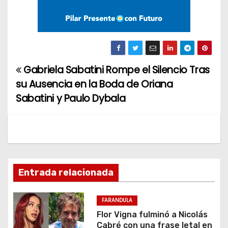
Gabriela Sabatini Rompe el Silencio Tras
N
su Ausencia en la Boda de Oriana
a
Sabatini y Paulo Dybala
v
e
g
Entrada relacionada
a
c
FARANDULA
Flor Vigna fulminó a Nicolás
i
Cabré con una frase letal en