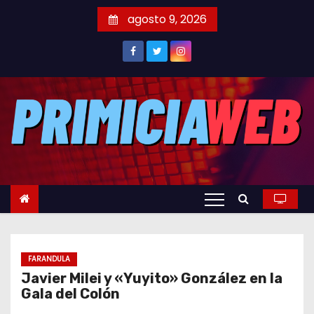
S
agosto 9, 2026
a
l
t
a
r
a
l
c
o
n
t
e
FARANDULA
n
Javier Milei y «Yuyito» González en la
i
Gala del Colón
d