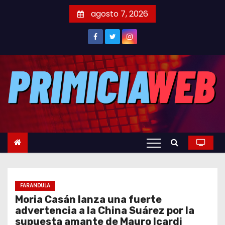
S
agosto 7, 2026
a
l
t
a
r
a
l
c
o
n
t
e
FARANDULA
n
Moria Casán lanza una fuerte
i
advertencia a la China Suárez por la
d
supuesta amante de Mauro Icardi