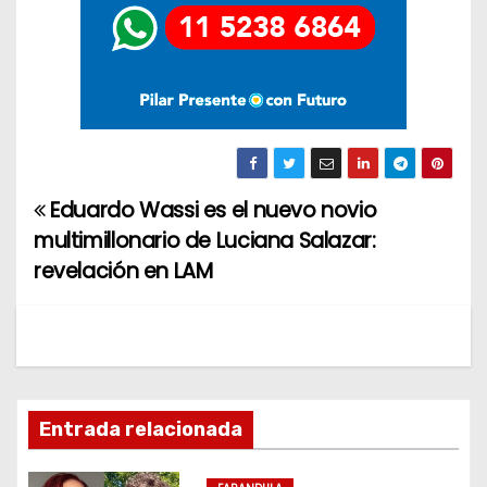
Eduardo Wassi es el nuevo novio
N
multimillonario de Luciana Salazar:
a
revelación en LAM
v
e
g
Entrada relacionada
a