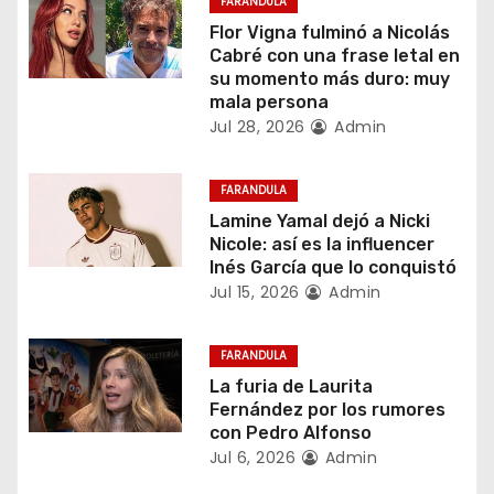
c
FARANDULA
Flor Vigna fulminó a Nicolás
i
Cabré con una frase letal en
su momento más duro: muy
ó
mala persona
Jul 28, 2026
Admin
n
d
FARANDULA
Lamine Yamal dejó a Nicki
e
Nicole: así es la influencer
Inés García que lo conquistó
e
Jul 15, 2026
Admin
n
FARANDULA
t
La furia de Laurita
Fernández por los rumores
r
con Pedro Alfonso
Jul 6, 2026
Admin
a