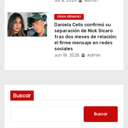
Jul 8, 2026
Admin
n
t
GRAN HERMANO
Daniela Celis confirmó su
r
separación de Nick Sicaro
tras dos meses de relación:
a
el firme mensaje en redes
sociales
d
Jun 19, 2026
Admin
a
s
Buscar
Buscar