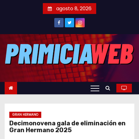
S
agosto 8, 2026
a
l
t
a
r
a
l
c
o
n
t
e
GRAN HERMANO
n
Decimonovena gala de eliminación en
i
Gran Hermano 2025
d