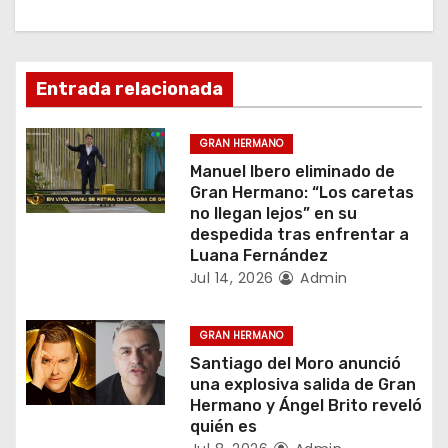
v
e
g
Entrada relacionada
a
GRAN HERMANO
c
Manuel Ibero eliminado de
Gran Hermano: “Los caretas
i
no llegan lejos” en su
despedida tras enfrentar a
ó
Luana Fernández
Jul 14, 2026
Admin
n
d
GRAN HERMANO
Santiago del Moro anunció
e
una explosiva salida de Gran
Hermano y Ángel Brito reveló
e
quién es