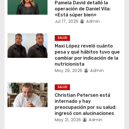
c
Pamela David detalló la
operación de Daniel Vila:
i
«Está súper bien»
Jul 17, 2026
Admin
ó
n
SALUD
Maxi López reveló cuánto
d
pesa y qué hábitos tuvo que
cambiar por indicación de la
e
nutricionista
May 29, 2026
Admin
e
n
SALUD
Christian Petersen está
t
internado y hay
preocupación por su salud:
r
ingresó con alucinaciones
May 21, 2026
Admin
a