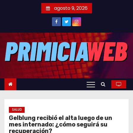
S
agosto 9, 2026
a
l
t
a
r
a
l
c
o
n
t
e
SALUD
n
Gelblung recibió el alta luego de un
i
mes internado: ¿cómo seguirá su
d
recuperación?