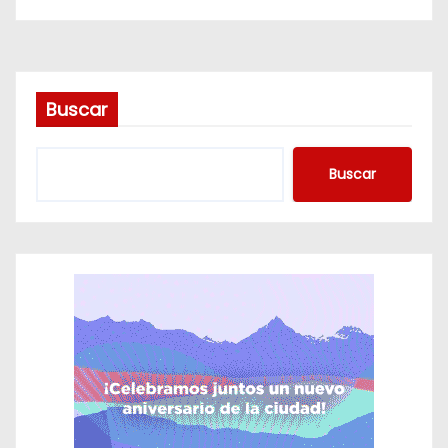
d
a
s
Buscar
Buscar