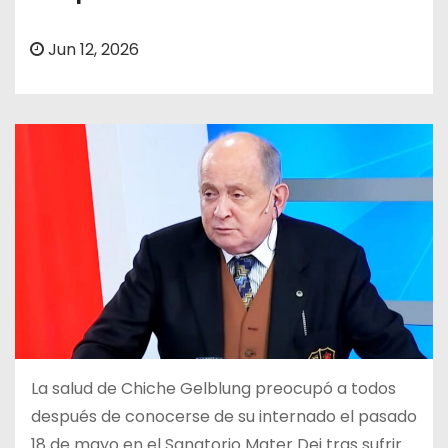
o
Jun 12, 2026
La salud de Chiche Gelblung preocupó a todos
después de conocerse de su internado el pasado
18 de mayo en el Sanatorio Mater Dei tras sufrir