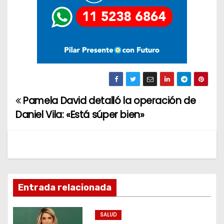
Pamela David detalló la operación de
N
Daniel Vila: «Está súper bien»
a
v
e
g
Entrada relacionada
a
SALUD