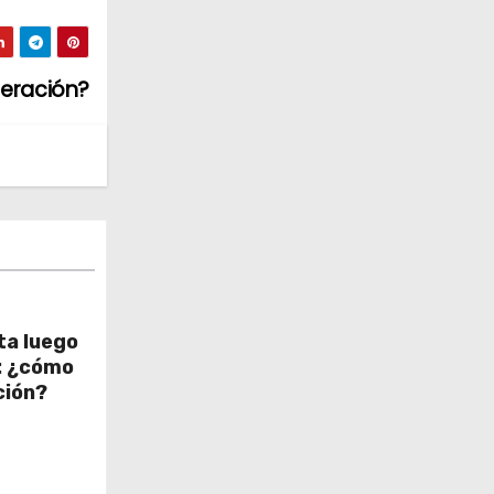
peración?
lta luego
: ¿cómo
ción?