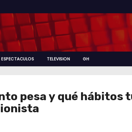
ESPECTACULOS
TELEVISION
GH
nto pesa y qué hábitos 
cionista