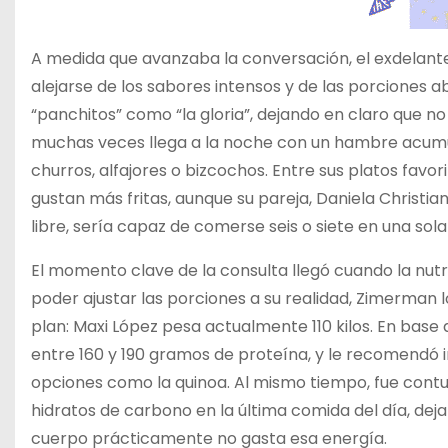
A medida que avanzaba la conversación, el exdelante
alejarse de los sabores intensos y de las porciones a
“panchitos” como “la gloria”, dejando en claro que n
muchas veces llega a la noche con un hambre acumula
churros, alfajores o bizcochos. Entre sus platos favor
gustan más fritas, aunque su pareja, Daniela Christian
libre, sería capaz de comerse seis o siete en una sol
El momento clave de la consulta llegó cuando la nutr
poder ajustar las porciones a su realidad, Zimerman l
plan: Maxi López pesa actualmente 110 kilos. En base 
entre 160 y 190 gramos de proteína, y le recomendó
opciones como la quinoa. Al mismo tiempo, fue contun
hidratos de carbono en la última comida del día, dej
cuerpo prácticamente no gasta esa energía.