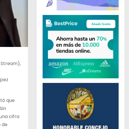
o Stream),
ópez
ntó que
Sin
una cifra
o de