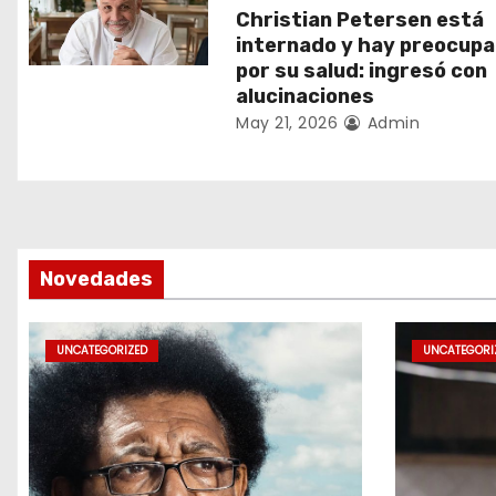
n
Christian Petersen está
internado y hay preocupa
d
por su salud: ingresó con
alucinaciones
e
May 21, 2026
Admin
e
n
t
Novedades
r
a
UNCATEGORIZED
UNCATEGORI
d
a
s