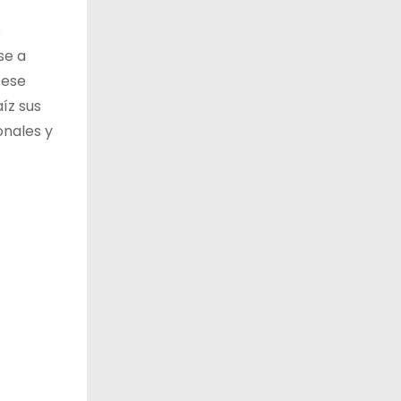
s
se a
 ese
aíz sus
onales y