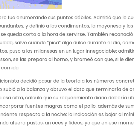
ro fue enumerando sus puntos débiles. Admitió que le c
bundantes, y definió a los condimentos, la mayonesa y los
o se queda corto a la hora de servirse. También reconoció
da, salvo cuando “pica” algo dulce durante el día, como
itos, puso a las milanesas en un lugar innegociable: admiti
sson, se las prepara al horno, y bromeó con que, si le die
a comida.
icionista decidió pasar de la teoría a los números concre
o subió a la balanza y obtuvo el dato que terminaría de o
a esa cifra, calculó que su requerimiento diario debería u
 incorporar fuentes magras como el pollo, además de su
dente respecto a la noche: la indicación es bajar al mín
ando afuera pastas, arroces y fideos, ya que en ese mome