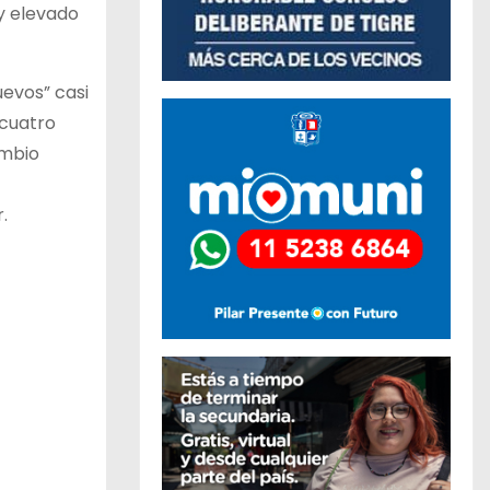
y elevado
evos” casi
 cuatro
ambio
.