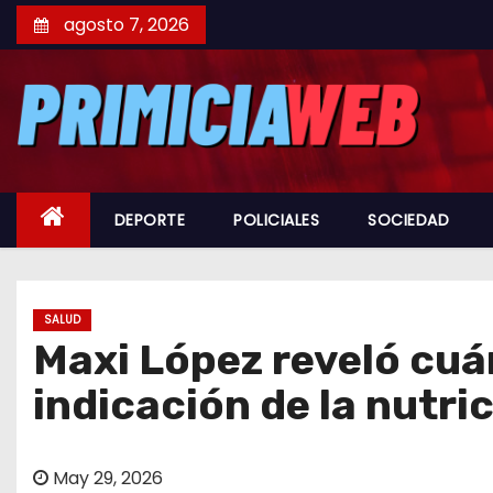
S
agosto 7, 2026
a
l
t
a
r
a
DEPORTE
POLICIALES
SOCIEDAD
l
c
o
n
SALUD
Maxi López reveló cuá
t
e
indicación de la nutri
n
i
d
May 29, 2026