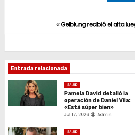
Gelblung recibió el alta l
N
a
v
e
Entrada relacionada
g
SALUD
a
Pamela David detalló la
c
operación de Daniel Vila:
«Está súper bien»
i
Jul 17, 2026
Admin
ó
SALUD