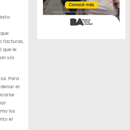
uesta
 que
 facturas,
ó que le
ran vía
tos. Para
rdenar el
bicarse
mar
imo los
nto el