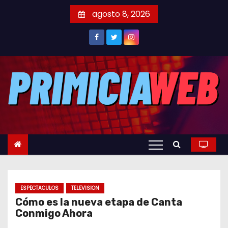
S
agosto 8, 2026
a
l
t
a
r
a
l
c
o
n
t
e
ESPECTACULOS
TELEVISION
n
Cómo es la nueva etapa de Canta
i
Conmigo Ahora
d