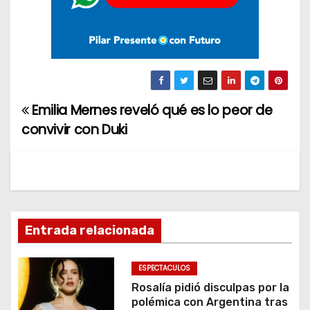
Emilia Mernes reveló qué es lo peor de
N
convivir con Duki
a
v
e
g
Entrada relacionada
a
ESPECTACULOS
c
Rosalía pidió disculpas por la
polémica con Argentina tras