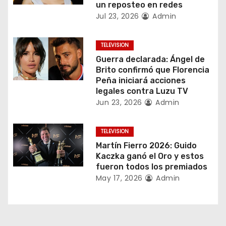
i
un reposteo en redes
Jul 23, 2026
Admin
ó
n
TELEVISION
Guerra declarada: Ángel de
d
Brito confirmó que Florencia
Peña iniciará acciones
e
legales contra Luzu TV
Jun 23, 2026
Admin
e
n
TELEVISION
Martín Fierro 2026: Guido
t
Kaczka ganó el Oro y estos
fueron todos los premiados
r
May 17, 2026
Admin
a
d