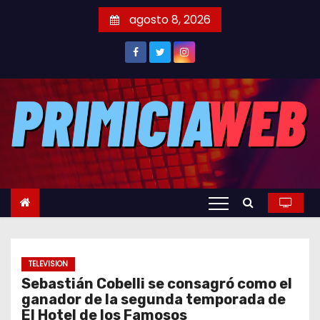
S
agosto 8, 2026
a
l
t
a
r
a
l
c
o
n
t
e
TELEVISION
n
Sebastián Cobelli se consagró como el
i
ganador de la segunda temporada de
d
El Hotel de los Famosos