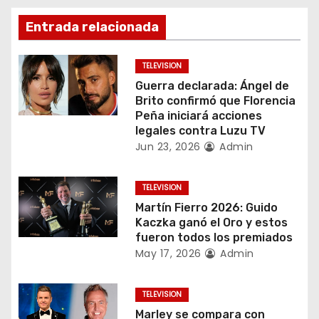
g
Entrada relacionada
a
TELEVISION
c
Guerra declarada: Ángel de
Brito confirmó que Florencia
i
Peña iniciará acciones
legales contra Luzu TV
ó
Jun 23, 2026
Admin
n
TELEVISION
d
Martín Fierro 2026: Guido
Kaczka ganó el Oro y estos
e
fueron todos los premiados
May 17, 2026
Admin
e
n
TELEVISION
Marley se compara con