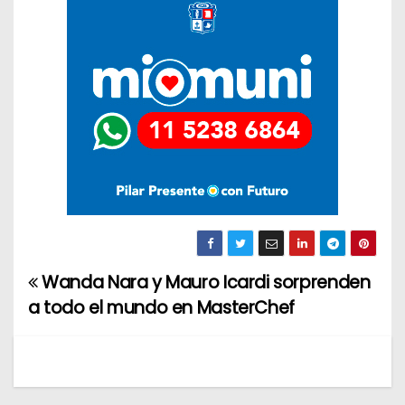
Wanda Nara y Mauro Icardi sorprenden
N
a todo el mundo en MasterChef
a
v
e