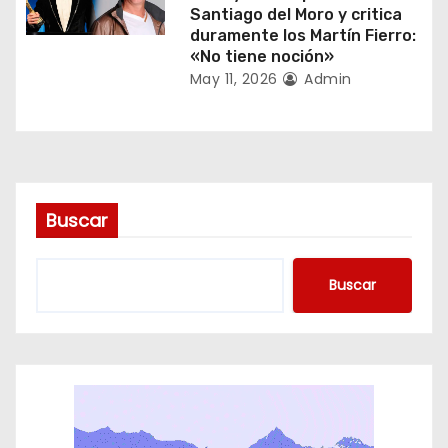
t
Santiago del Moro y critica
duramente los Martín Fierro:
r
«No tiene noción»
May 11, 2026
Admin
a
d
a
s
Buscar
Buscar