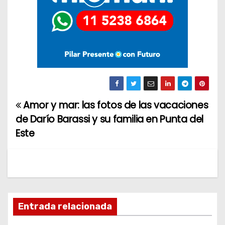
Amor y mar: las fotos de las vacaciones
N
de Darío Barassi y su familia en Punta del
a
Este
v
e
g
Entrada relacionada
a