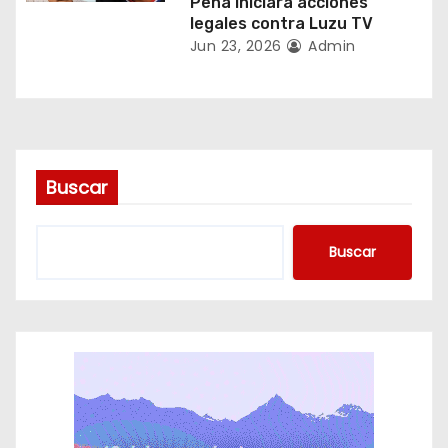
Peña iniciará acciones
legales contra Luzu TV
d
Jun 23, 2026
Admin
a
s
Buscar
Buscar