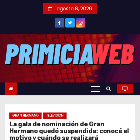
S
agosto 8, 2026
a
l
t
a
r
a
l
c
o
n
t
e
GRAN HERMANO
TELEVISION
n
La gala de nominación de Gran
i
Hermano quedó suspendida: conocé el
d
motivo y cuándo se realizará