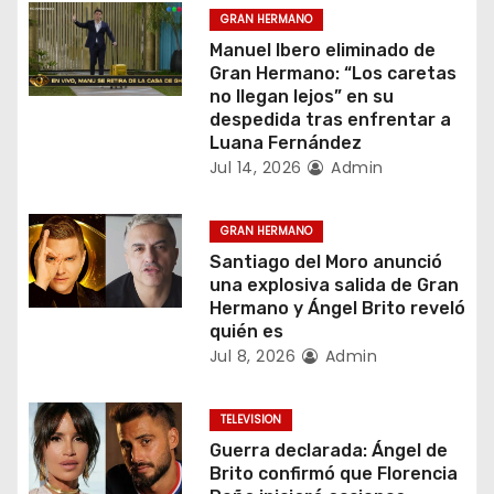
c
GRAN HERMANO
Manuel Ibero eliminado de
i
Gran Hermano: “Los caretas
no llegan lejos” en su
ó
despedida tras enfrentar a
Luana Fernández
n
Jul 14, 2026
Admin
d
GRAN HERMANO
e
Santiago del Moro anunció
una explosiva salida de Gran
e
Hermano y Ángel Brito reveló
quién es
n
Jul 8, 2026
Admin
t
TELEVISION
r
Guerra declarada: Ángel de
Brito confirmó que Florencia
a